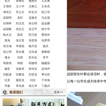
宣兵
徐继忠
魏相生
王忠雁
王增祥
王小平
王树立
王本杰
谭崇正
宋义文
时全兴
阮江华
孟昭明
孟轩
孟微东
马志儒
刘增孝
刘玉范
朱仕明
赵金鹏
赵国毅
张志立
张卫平
陈中华
陈永乐
陈苏
阿万提
曹瑞华
晁海
张正君
张哲珠
张梦周
张京城
李展燕
杨天佑
杨旦
徐公明
孙永康
沈光成
秦嗣德
潘永
刘雷
栾长征
李平
韩新维
韩勤
郭建明
顾建国
戴军
张家祥
薛伟东
孟鸿声
战部部长叶辉在讲话时，
刘舫溪
刘繁昌
刘登龙
季乐胜
纪君
顾亚龙
刘欣
于泽海
让每一位学生成为传承中
乔森
李传真
胡立华
丁建武
联系我们
更多>>