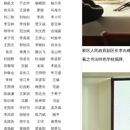
杨延文
于志学
杨晓阳
杨力舟
徐乐乐
王迎春
萧丽
马海方
刘二刚
刘知白
李燕
李小可
李宝林
李传新
贾又福
姜宝林
韩学中
范治斌
刘文西
吉瑞森
崔子范
李蒸蒸
王界山
时振华
王西京
郭怡宗
李晓柱
何水法
桥区人民政府副区长李向
袁武
唐勇力
魏云飞
吴山明
刘国辉
张道兴
杜滋龄
陈孟昕
羲之书法特色学校揭牌。
田黎明
宫丽
龙瑞
李延生
孙敬会
吴长江
王明明
申万盛
李铎
张江舟
宋彦军
王镛
王西洲
纪连彬
梅墨生
范扬
陈振濂
王家训
郭志光
于希宁
陈衍绪
沈鹏
陈寿荣
冯远
史国良
齐好功
刘孟嘉
孟庆淼
李尚煜
胡朝水
陈乃斌
顾平
吴团良
周午生
王珂
唐秀玲
唐凤岐
黄格胜
霍春阳
师界弘