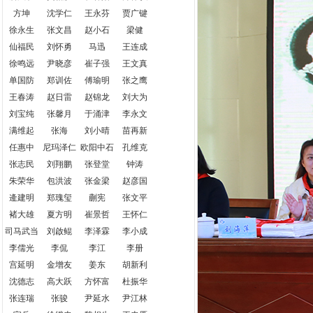
方坤
沈学仁
王永芬
贾广键
徐永生
张文昌
赵小石
梁健
仙福民
刘怀勇
马迅
王连成
徐鸣远
尹晓彦
崔子强
王文真
单国防
郑训佐
傅瑜明
张之鹰
王春涛
赵日雷
赵锦龙
刘大为
刘宝纯
张馨月
于涌津
李永文
满维起
张海
刘小晴
苗再新
任惠中
尼玛泽仁
欧阳中石
孔维克
张志民
刘翔鹏
张登堂
钟涛
朱荣华
包洪波
张金梁
赵彦国
逄建明
郑瑰玺
蒯宪
张文平
褚大雄
夏方明
崔景哲
王怀仁
司马武当
刘啟鲲
李泽霖
李小成
李儒光
李侃
李江
李册
宫延明
金增友
姜东
胡新利
沈德志
高大跃
方怀富
杜振华
张连瑞
张骏
尹延水
尹江林