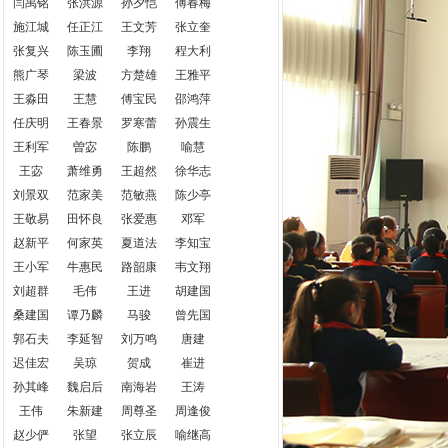
闫禹铭
张洪源
孙夕恺
傅春梅
施江城
任正江
王文芳
张立奎
张复兴
陈玉圃
李翔
程大利
熊广琴
梁波
方楚雄
王雅平
王淼田
王慧
傅宝民
邵鸿萍
任庆明
王春景
罗寒蕾
孙震生
王利军
曽宓
陈鹏
喻慧
王宓
萧维勇
王超然
徐华志
刘景双
范家美
范敏燕
陈少亭
王敬易
田怀良
张爱惠
邓军
赵新平
何家英
夏道法
李知宝
王小军
牛惠民
路韶康
韦文翔
刘超群
毛伟
王进
胡建国
桑建国
谭乃麟
马骏
曾先国
郭石夫
李延智
刘万鸣
唐建
迟佳宏
吴琼
贺成
崔进
孙其峰
魏启后
南海岩
王涛
王伟
朱新建
周尊圣
周逢俊
赵少俨
张望
张立辰
喻继高