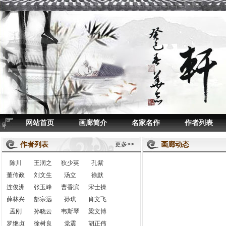
网站首页
画廊简介
名家名作
作者列表
作者列表
画廊动态
更多>>
陈川
王润之
狄少英
孔紫
董传政
刘文生
汤立
徐默
连俊洲
张玉峰
曹香滨
宋士操
薛林兴
郜宗远
孙琪
肖文飞
孟刚
孙晓云
韦斯琴
梁文博
罗继贞
徐树良
党震
胡正伟