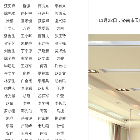
汪刃锋
柳谦
薛兆东
李有来
陈先水
路怀中
张译丹
郭西元
11月22日，济南市天
徐杨
童孝镛
颜振卿
谢兴涛
于文江
万鼎
季爱民
方向
潘鲁生
王小晖
曹留夫
张正玲
贺子艺
朱艳艳
王红艳
张玉锋
刘鲁生
丁宁原
尹延新
吴泽浩
陈全胜
韦辛夷
赵文成
方骏
毕建勋
王冠军
何西
许钦松
崔文学
房栋
夏福章
赵金文
林荣生
白金尧
李维兵
胡有民
姚世宏
李晓娣
赵初凡
于理
徐光聚
胡苨
孟祥军
许莹
赵倩
李鸣
李学明
李长风
罗小珊
邓先仙
高茜
马援
朱晶
岳海波
何家林
荆兆林
李岩
卢晓峰
韦红燕
孙恺
安佳
王有刚
任清
任重