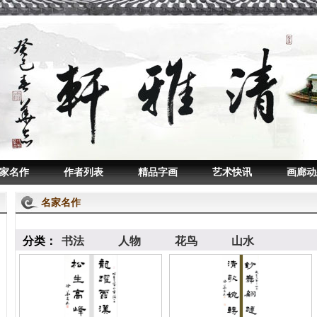
家名作
作者列表
精品字画
艺术快讯
画廊动
名家名作
分类：
书法
人物
花鸟
山水