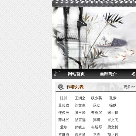
网站首页
画廊简介
名
作者列表
更多>>
陈川
王润之
狄少英
孔紫
董传政
刘文生
汤立
徐默
连俊洲
张玉峰
曹香滨
宋士操
薛林兴
郜宗远
孙琪
肖文飞
孟刚
孙晓云
韦斯琴
梁文博
罗继贞
徐树良
党震
胡正伟