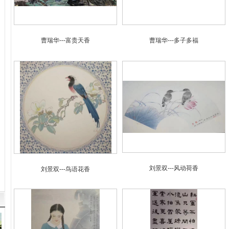
曹瑞华---富贵天香
曹瑞华---多子多福
刘景双---风动荷香
刘景双---鸟语花香