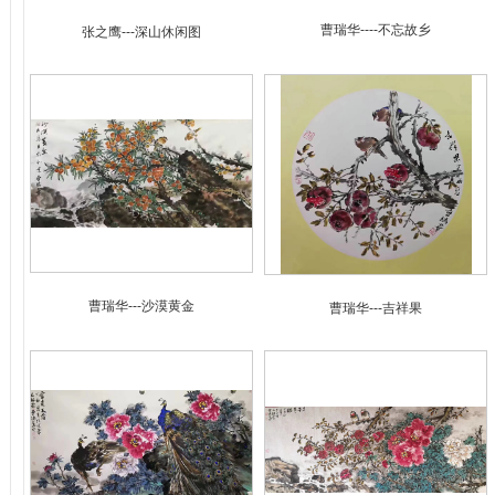
曹瑞华----不忘故乡
张之鹰---深山休闲图
曹瑞华---沙漠黄金
曹瑞华---吉祥果