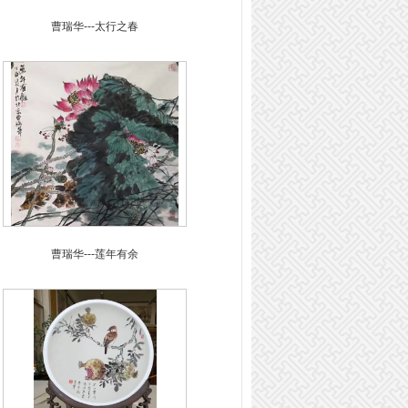
曹瑞华---太行之春
曹瑞华---莲年有余