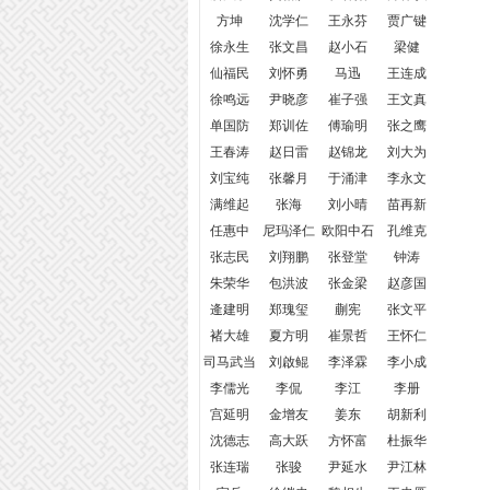
方坤
沈学仁
王永芬
贾广键
徐永生
张文昌
赵小石
梁健
仙福民
刘怀勇
马迅
王连成
徐鸣远
尹晓彦
崔子强
王文真
单国防
郑训佐
傅瑜明
张之鹰
王春涛
赵日雷
赵锦龙
刘大为
刘宝纯
张馨月
于涌津
李永文
满维起
张海
刘小晴
苗再新
任惠中
尼玛泽仁
欧阳中石
孔维克
张志民
刘翔鹏
张登堂
钟涛
朱荣华
包洪波
张金梁
赵彦国
逄建明
郑瑰玺
蒯宪
张文平
褚大雄
夏方明
崔景哲
王怀仁
司马武当
刘啟鲲
李泽霖
李小成
李儒光
李侃
李江
李册
宫延明
金增友
姜东
胡新利
沈德志
高大跃
方怀富
杜振华
张连瑞
张骏
尹延水
尹江林