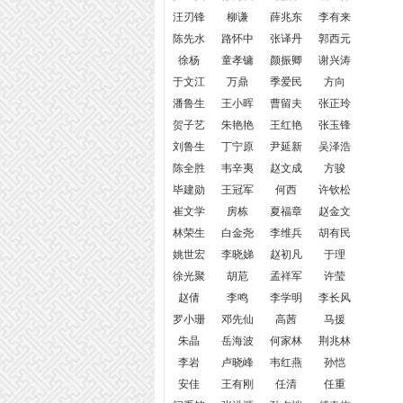
汪刃锋
柳谦
薛兆东
李有来
陈先水
路怀中
张译丹
郭西元
徐杨
童孝镛
颜振卿
谢兴涛
于文江
万鼎
季爱民
方向
潘鲁生
王小晖
曹留夫
张正玲
贺子艺
朱艳艳
王红艳
张玉锋
刘鲁生
丁宁原
尹延新
吴泽浩
陈全胜
韦辛夷
赵文成
方骏
毕建勋
王冠军
何西
许钦松
崔文学
房栋
夏福章
赵金文
林荣生
白金尧
李维兵
胡有民
姚世宏
李晓娣
赵初凡
于理
徐光聚
胡苨
孟祥军
许莹
赵倩
李鸣
李学明
李长风
罗小珊
邓先仙
高茜
马援
朱晶
岳海波
何家林
荆兆林
李岩
卢晓峰
韦红燕
孙恺
安佳
王有刚
任清
任重