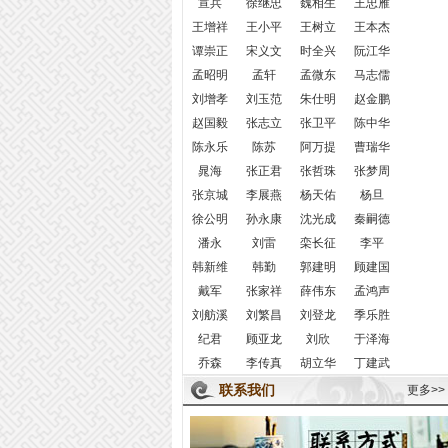
宣兵
徐继忠
魏相生
王忠雁
王增祥
王小平
王树立
王本杰
谭崇正
宋义文
时全兴
阮江华
孟昭明
孟轩
孟微东
马志儒
刘增孝
刘玉范
朱仕明
赵金鹏
赵国毅
张志立
张卫平
陈中华
陈永乐
陈苏
阿万提
曹瑞华
晁海
张正君
张哲珠
张梦周
张京城
李展燕
杨天佑
杨旦
徐公明
孙永康
沈光成
秦嗣德
潘永
刘雷
栾长征
李平
韩新维
韩勤
郭建明
顾建国
戴军
张家祥
薛伟东
孟鸿声
刘舫溪
刘繁昌
刘登龙
季乐胜
纪君
顾亚龙
刘欣
于泽海
乔森
李传真
胡立华
丁建武
联系我们
更多>>