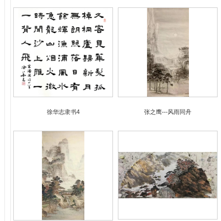
徐华志隶书4
张之鹰---风雨同舟