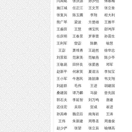
闫禹铭
张洪源
孙夕恺
傅春梅
施江城
任正江
王文芳
张立奎
张复兴
陈玉圃
李翔
程大利
熊广琴
梁波
方楚雄
王雅平
王淼田
王慧
傅宝民
邵鸿萍
任庆明
王春景
罗寒蕾
孙震生
王利军
曽宓
陈鹏
喻慧
王宓
萧维勇
王超然
徐华志
刘景双
范家美
范敏燕
陈少亭
王敬易
田怀良
张爱惠
邓军
赵新平
何家英
夏道法
李知宝
王小军
牛惠民
路韶康
韦文翔
刘超群
毛伟
王进
胡建国
桑建国
谭乃麟
马骏
曾先国
郭石夫
李延智
刘万鸣
唐建
迟佳宏
吴琼
贺成
崔进
孙其峰
魏启后
南海岩
王涛
王伟
朱新建
周尊圣
周逢俊
赵少俨
张望
张立辰
喻继高