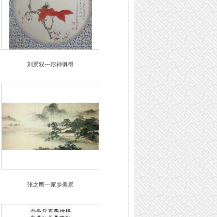
刘景双---形神俱得
张之鹰---家乡美景