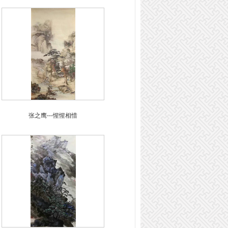
张之鹰---惺惺相惜