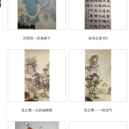
刘景双---芭蕉树下
徐华志隶书3
张之鹰---云岭烟树图
张之鹰--- 一秋清气