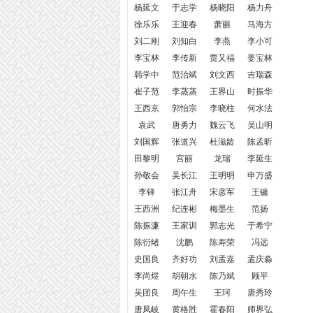
杨延文
于志学
杨晓阳
杨力舟
徐乐乐
王迎春
萧丽
马海方
刘二刚
刘知白
李燕
李小可
李宝林
李传新
贾又福
姜宝林
韩学中
范治斌
刘文西
吉瑞森
崔子范
李蒸蒸
王界山
时振华
王西京
郭怡宗
李晓柱
何水法
袁武
唐勇力
魏云飞
吴山明
刘国辉
张道兴
杜滋龄
陈孟昕
田黎明
宫丽
龙瑞
李延生
孙敬会
吴长江
王明明
申万盛
李铎
张江舟
宋彦军
王镛
王西洲
纪连彬
梅墨生
范扬
陈振濂
王家训
郭志光
于希宁
陈衍绪
沈鹏
陈寿荣
冯远
史国良
齐好功
刘孟嘉
孟庆淼
李尚煜
胡朝水
陈乃斌
顾平
吴团良
周午生
王珂
唐秀玲
唐凤岐
黄格胜
霍春阳
师界弘