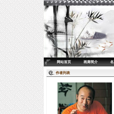
网站首页
画廊简介
名
作者列表