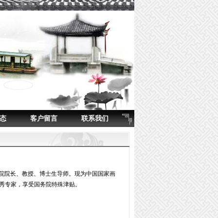
态
客户留言
联系我们
院院长、教授、博士生导师。现为中国国家画
秀专家，享受国务院特殊津贴。