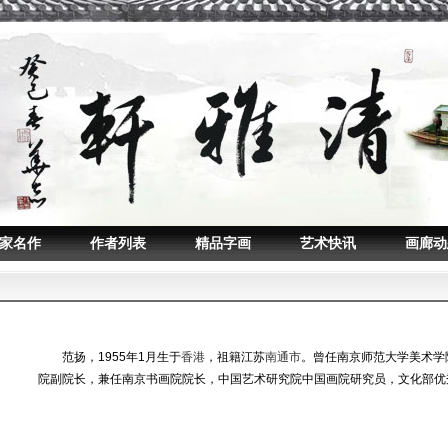
家名作
作者列表
精品字画
艺术快讯
画廊动
范扬，1955年1月生于
香港
，祖籍江苏
南通市
。曾任南京师范大学美术学
院副院长，兼任南京书画院院长，中国艺术研究院中国画院研究员，文化部优