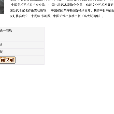
中国美术艺术家协会会员、 中国书法艺术家协会会员、 仰韶文化艺术发展研究
国当代名家名作杂志社编辑、 中国张家界诗书画院特约画师。获得中日韩百位
友好协会成立三十周年 书画展。中国艺术出版社出版《高大跃画集》。
跃---花鸟
68
跃