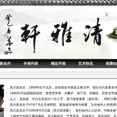
家名作
作者列表
精品字画
艺术快讯
画廊动
高大跃先生，1958年生于北京，自幼喜欢书画及古典文学。现任当代名家名
1980年开始国画的创作，曾受李苦禅，许麟庐，崔子范，刘继卣，田世光等
山人，吴昌硕，齐白石及
扬州八怪
入手，渐习海派诸家（虚谷等），同时注重
高大跃先生于97年7月赴马来西亚、新加坡等地举办画展，为当地华人华侨授
高大跃先生于2006年9月出版《高大跃画集》，收到业内人士好评。书画名家
之画尚气韵而又重情趣的，其大幅作品，气度开张，韵致高古，寓意深刻，其