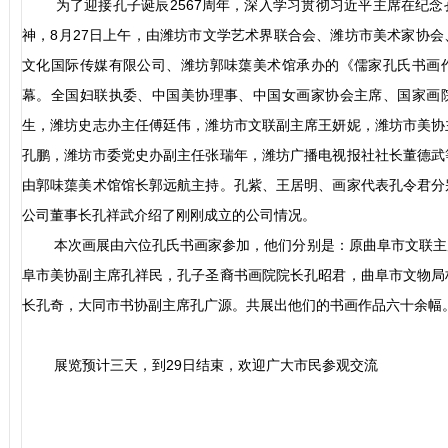
为了迎接孔子诞辰2567周年，深入学习贯彻习近平主席在纪
神，8月27日上午，由潍坊市文学艺术界联合会、潍坊市美术家协
文化国际传媒有限公司、潍坊郭味蕖美术馆承办的《儒家孔氏书画
幕。全国妇联执委、中国美协理事、中国女画家协会主席、国家画
生，潍坊史志办主任傅廷伟，潍坊市文联副主席王妍妮，潍坊市美协
孔鹏，潍坊市委党史办副主任张瑞年，潍坊广播电视报社社长董德武
由郭味蕖美术馆馆长郭远航主持。孔紫、王居明、画家代表孔令君分
公司董事长孔祥武介绍了刚刚成立的公司情况。
本次画展由六位孔氏书画家参加，他们分别是：原曲阜市文联主
阜市美协副主席孔祥民，孔子圣裔书画院院长孔昭君，曲阜市文物局
长孔奇，大同市书协副主席孔广源。共展出他们的书画作品六十余幅
展览预计三天，到29日结束，欢迎广大市民参观交流