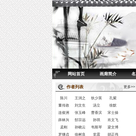
网站首页
画廊简介
名
作者列表
更多>>
陈川
王润之
狄少英
孔紫
董传政
刘文生
汤立
徐默
连俊洲
张玉峰
曹香滨
宋士操
薛林兴
郜宗远
孙琪
肖文飞
孟刚
孙晓云
韦斯琴
梁文博
罗继贞
徐树良
党震
胡正伟