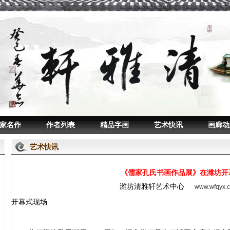
家名作
作者列表
精品字画
艺术快讯
画廊动
艺术快讯
《儒家孔氏书画作品展》在潍坊开
潍坊清雅轩艺术中心
www.wfqyx.
开幕式现场