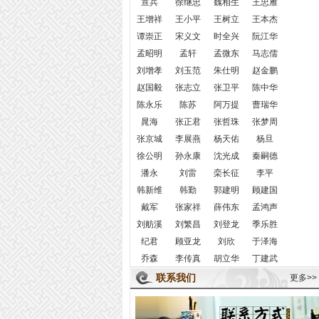
宣兵
徐继忠
魏相生
王忠雁
王增祥
王小平
王树立
王本杰
谭崇正
宋义文
时全兴
阮江华
孟昭明
孟轩
孟微东
马志儒
刘增孝
刘玉范
朱仕明
赵金鹏
赵国毅
张志立
张卫平
陈中华
陈永乐
陈苏
阿万提
曹瑞华
晁海
张正君
张哲珠
张梦周
张京城
李展燕
杨天佑
杨旦
徐公明
孙永康
沈光成
秦嗣德
潘永
刘雷
栾长征
李平
韩新维
韩勤
郭建明
顾建国
戴军
张家祥
薛伟东
孟鸿声
刘舫溪
刘繁昌
刘登龙
季乐胜
纪君
顾亚龙
刘欣
于泽海
乔森
李传真
胡立华
丁建武
联系我们
更多>>