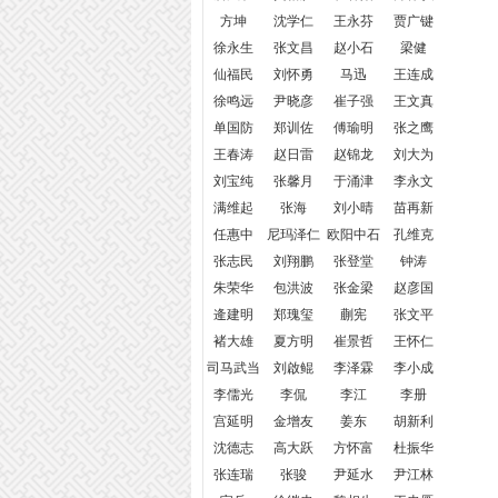
方坤
沈学仁
王永芬
贾广键
徐永生
张文昌
赵小石
梁健
仙福民
刘怀勇
马迅
王连成
徐鸣远
尹晓彦
崔子强
王文真
单国防
郑训佐
傅瑜明
张之鹰
王春涛
赵日雷
赵锦龙
刘大为
刘宝纯
张馨月
于涌津
李永文
满维起
张海
刘小晴
苗再新
任惠中
尼玛泽仁
欧阳中石
孔维克
张志民
刘翔鹏
张登堂
钟涛
朱荣华
包洪波
张金梁
赵彦国
逄建明
郑瑰玺
蒯宪
张文平
褚大雄
夏方明
崔景哲
王怀仁
司马武当
刘啟鲲
李泽霖
李小成
李儒光
李侃
李江
李册
宫延明
金增友
姜东
胡新利
沈德志
高大跃
方怀富
杜振华
张连瑞
张骏
尹延水
尹江林