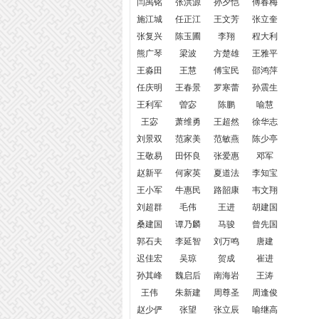
闫禹铭
张洪源
孙夕恺
傅春梅
施江城
任正江
王文芳
张立奎
张复兴
陈玉圃
李翔
程大利
熊广琴
梁波
方楚雄
王雅平
王淼田
王慧
傅宝民
邵鸿萍
任庆明
王春景
罗寒蕾
孙震生
王利军
曽宓
陈鹏
喻慧
王宓
萧维勇
王超然
徐华志
刘景双
范家美
范敏燕
陈少亭
王敬易
田怀良
张爱惠
邓军
赵新平
何家英
夏道法
李知宝
王小军
牛惠民
路韶康
韦文翔
刘超群
毛伟
王进
胡建国
桑建国
谭乃麟
马骏
曾先国
郭石夫
李延智
刘万鸣
唐建
迟佳宏
吴琼
贺成
崔进
孙其峰
魏启后
南海岩
王涛
王伟
朱新建
周尊圣
周逢俊
赵少俨
张望
张立辰
喻继高