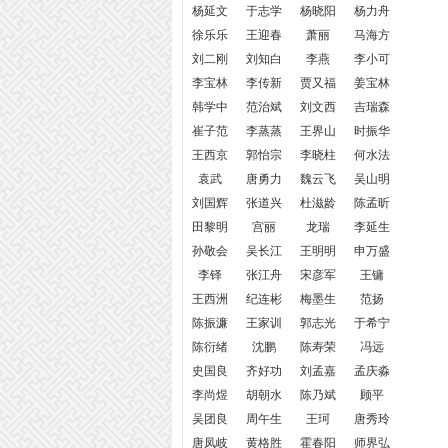
杨延文
于志学
杨晓阳
杨力舟
徐乐乐
王迎春
萧丽
马海方
刘二刚
刘知白
李燕
李小可
李宝林
李传新
贾又福
姜宝林
韩学中
范治斌
刘文西
吉瑞森
崔子范
李蒸蒸
王界山
时振华
王西京
郭怡宗
李晓柱
何水法
袁武
唐勇力
魏云飞
吴山明
刘国辉
张道兴
杜滋龄
陈孟昕
田黎明
宫丽
龙瑞
李延生
孙敬会
吴长江
王明明
申万盛
李铎
张江舟
宋彦军
王镛
王西洲
纪连彬
梅墨生
范扬
陈振濂
王家训
郭志光
于希宁
陈衍绪
沈鹏
陈寿荣
冯远
史国良
齐好功
刘孟嘉
孟庆淼
李尚煜
胡朝水
陈乃斌
顾平
吴团良
周午生
王珂
唐秀玲
唐凤岐
黄格胜
霍春阳
师界弘