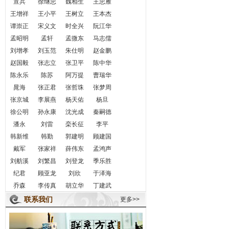
宣兵
徐继忠
魏相生
王忠雁
王增祥
王小平
王树立
王本杰
谭崇正
宋义文
时全兴
阮江华
孟昭明
孟轩
孟微东
马志儒
刘增孝
刘玉范
朱仕明
赵金鹏
赵国毅
张志立
张卫平
陈中华
陈永乐
陈苏
阿万提
曹瑞华
晁海
张正君
张哲珠
张梦周
张京城
李展燕
杨天佑
杨旦
徐公明
孙永康
沈光成
秦嗣德
潘永
刘雷
栾长征
李平
韩新维
韩勤
郭建明
顾建国
戴军
张家祥
薛伟东
孟鸿声
刘舫溪
刘繁昌
刘登龙
季乐胜
纪君
顾亚龙
刘欣
于泽海
乔森
李传真
胡立华
丁建武
联系我们
更多>>