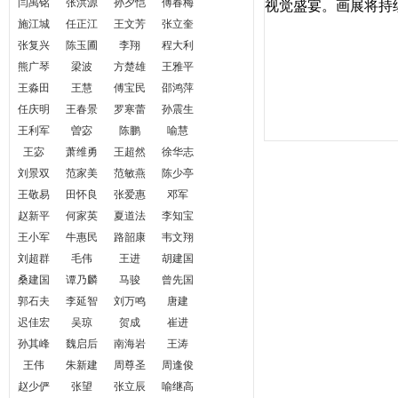
闫禹铭
张洪源
孙夕恺
傅春梅
视觉盛宴。画展将持
施江城
任正江
王文芳
张立奎
张复兴
陈玉圃
李翔
程大利
熊广琴
梁波
方楚雄
王雅平
王淼田
王慧
傅宝民
邵鸿萍
任庆明
王春景
罗寒蕾
孙震生
王利军
曽宓
陈鹏
喻慧
王宓
萧维勇
王超然
徐华志
刘景双
范家美
范敏燕
陈少亭
王敬易
田怀良
张爱惠
邓军
赵新平
何家英
夏道法
李知宝
王小军
牛惠民
路韶康
韦文翔
刘超群
毛伟
王进
胡建国
桑建国
谭乃麟
马骏
曾先国
郭石夫
李延智
刘万鸣
唐建
迟佳宏
吴琼
贺成
崔进
孙其峰
魏启后
南海岩
王涛
王伟
朱新建
周尊圣
周逢俊
赵少俨
张望
张立辰
喻继高