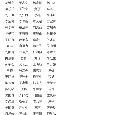
杨延文
于志学
杨晓阳
杨力舟
徐乐乐
王迎春
萧丽
马海方
刘二刚
刘知白
李燕
李小可
李宝林
李传新
贾又福
姜宝林
韩学中
范治斌
刘文西
吉瑞森
崔子范
李蒸蒸
王界山
时振华
王西京
郭怡宗
李晓柱
何水法
袁武
唐勇力
魏云飞
吴山明
刘国辉
张道兴
杜滋龄
陈孟昕
田黎明
宫丽
龙瑞
李延生
孙敬会
吴长江
王明明
申万盛
李铎
张江舟
宋彦军
王镛
王西洲
纪连彬
梅墨生
范扬
陈振濂
王家训
郭志光
于希宁
陈衍绪
沈鹏
陈寿荣
冯远
史国良
齐好功
刘孟嘉
孟庆淼
李尚煜
胡朝水
陈乃斌
顾平
吴团良
周午生
王珂
唐秀玲
唐凤岐
黄格胜
霍春阳
师界弘