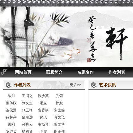
网站首页
画廊简介
名家名作
作者列表
作者列表
艺术快讯
更多>>
陈川
王润之
狄少英
孔紫
董传政
刘文生
汤立
徐默
连俊洲
张玉峰
曹香滨
宋士操
薛林兴
郜宗远
孙琪
肖文飞
孟刚
孙晓云
韦斯琴
梁文博
罗继贞
徐树良
党震
胡正伟