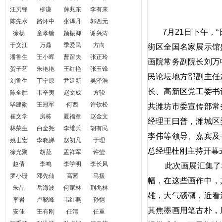
汪刃锋
柳谦
薛兆东
李有来
陈先水
路怀中
张译丹
郭西元
7月21日下午，“
徐杨
童孝镛
颜振卿
谢兴涛
于文江
万鼎
季爱民
方向
街区全国名家展示馆
潘鲁生
王小晖
曹留夫
张正玲
画院常务副院长刘万
贺子艺
朱艳艳
王红艳
张玉锋
民论坛地方部副主任
刘鲁生
丁宁原
尹延新
吴泽浩
长、高新区党工委书
陈全胜
韦辛夷
赵文成
方骏
毕建勋
王冠军
何西
许钦松
共潍坊市委宣传部常
崔文学
房栋
夏福章
赵金文
经理王曰普，潍城区
林荣生
白金尧
李维兵
胡有民
李伟等领导、嘉宾及
姚世宏
李晓娣
赵初凡
于理
总经理杜刚主持开幕
徐光聚
胡苨
孟祥军
许莹
赵倩
李鸣
李学明
李长风
此次画展汇集了穆家
罗小珊
邓先仙
高茜
马援
幅，在这些画作中，
朱晶
岳海波
何家林
荆兆林
雄，大气磅礴，近看
李岩
卢晓峰
韦红燕
孙恺
其焦墨画用笔古朴，
安佳
王有刚
任清
任重