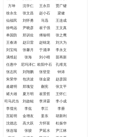
方坤
沈学仁
王永芬
贾广键
徐永生
张文昌
赵小石
梁健
仙福民
刘怀勇
马迅
王连成
徐鸣远
尹晓彦
崔子强
王文真
单国防
郑训佐
傅瑜明
张之鹰
王春涛
赵日雷
赵锦龙
刘大为
刘宝纯
张馨月
于涌津
李永文
满维起
张海
刘小晴
苗再新
任惠中
尼玛泽仁
欧阳中石
孔维克
张志民
刘翔鹏
张登堂
钟涛
朱荣华
包洪波
张金梁
赵彦国
逄建明
郑瑰玺
蒯宪
张文平
褚大雄
夏方明
崔景哲
王怀仁
司马武当
刘啟鲲
李泽霖
李小成
李儒光
李侃
李江
李册
宫延明
金增友
姜东
胡新利
沈德志
高大跃
方怀富
杜振华
张连瑞
张骏
尹延水
尹江林