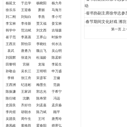
杨延文
于志学
杨晓阳
杨力舟
动
徐乐乐
王迎春
萧丽
马海方
省书协副主席徐华志参加
·
刘二刚
刘知白
李燕
李小可
春节期间文化好戏 潍
·
李宝林
李传新
贾又福
姜宝林
第一页
上
韩学中
范治斌
刘文西
吉瑞森
崔子范
李蒸蒸
王界山
时振华
王西京
郭怡宗
李晓柱
何水法
袁武
唐勇力
魏云飞
吴山明
刘国辉
张道兴
杜滋龄
陈孟昕
田黎明
宫丽
龙瑞
李延生
孙敬会
吴长江
王明明
申万盛
李铎
张江舟
宋彦军
王镛
王西洲
纪连彬
梅墨生
范扬
陈振濂
王家训
郭志光
于希宁
陈衍绪
沈鹏
陈寿荣
冯远
史国良
齐好功
刘孟嘉
孟庆淼
李尚煜
胡朝水
陈乃斌
顾平
吴团良
周午生
王珂
唐秀玲
唐凤岐
黄格胜
霍春阳
师界弘