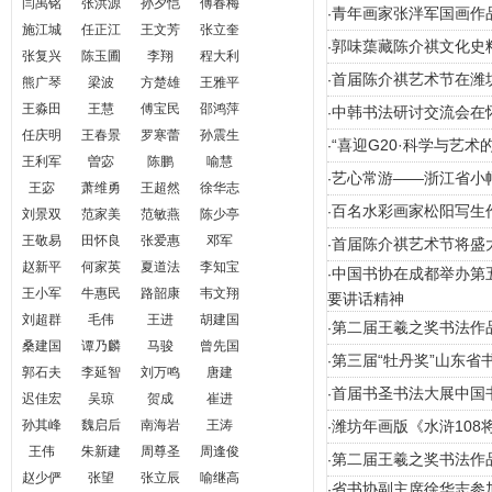
闫禹铭
张洪源
孙夕恺
傅春梅
青年画家张泮军国画作品
·
施江城
任正江
王文芳
张立奎
郭味蕖藏陈介祺文化史
·
张复兴
陈玉圃
李翔
程大利
首届陈介祺艺术节在潍
·
熊广琴
梁波
方楚雄
王雅平
王淼田
王慧
傅宝民
邵鸿萍
中韩书法研讨交流会在
·
任庆明
王春景
罗寒蕾
孙震生
“喜迎G20·科学与艺
·
王利军
曽宓
陈鹏
喻慧
艺心常游——浙江省小
·
王宓
萧维勇
王超然
徐华志
百名水彩画家松阳写生
·
刘景双
范家美
范敏燕
陈少亭
王敬易
田怀良
张爱惠
邓军
首届陈介祺艺术节将盛
·
赵新平
何家英
夏道法
李知宝
中国书协在成都举办第
·
王小军
牛惠民
路韶康
韦文翔
要讲话精神
刘超群
毛伟
王进
胡建国
第二届王羲之奖书法作
·
桑建国
谭乃麟
马骏
曾先国
第三届“牡丹奖”山东
·
郭石夫
李延智
刘万鸣
唐建
首届书圣书法大展中国
·
迟佳宏
吴琼
贺成
崔进
孙其峰
魏启后
南海岩
王涛
潍坊年画版《水浒108
·
王伟
朱新建
周尊圣
周逢俊
第二届王羲之奖书法作
·
赵少俨
张望
张立辰
喻继高
省书协副主席徐华志参
·