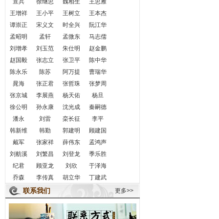
宣兵
徐继忠
魏相生
王忠雁
王增祥
王小平
王树立
王本杰
谭崇正
宋义文
时全兴
阮江华
孟昭明
孟轩
孟微东
马志儒
刘增孝
刘玉范
朱仕明
赵金鹏
赵国毅
张志立
张卫平
陈中华
陈永乐
陈苏
阿万提
曹瑞华
晁海
张正君
张哲珠
张梦周
张京城
李展燕
杨天佑
杨旦
徐公明
孙永康
沈光成
秦嗣德
潘永
刘雷
栾长征
李平
韩新维
韩勤
郭建明
顾建国
戴军
张家祥
薛伟东
孟鸿声
刘舫溪
刘繁昌
刘登龙
季乐胜
纪君
顾亚龙
刘欣
于泽海
乔森
李传真
胡立华
丁建武
联系我们
更多>>