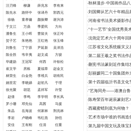
秋林漫步·中国画作品
·
汪刃锋
柳谦
薛兆东
李有来
刘国卿从艺六十年精品
·
陈先水
路怀中
张译丹
郭西元
徐杨
童孝镛
颜振卿
谢兴涛
河南省书法美术摄影作品
·
于文江
万鼎
季爱民
方向
“十一艺节”全国优秀
·
潘鲁生
王小晖
曹留夫
张正玲
沈尧定艺术六十周年回
·
贺子艺
朱艳艳
王红艳
张玉锋
江苏省文化系统赈灾义
·
刘鲁生
丁宁原
尹延新
吴泽浩
陈全胜
韦辛夷
赵文成
方骏
第二届王羲之奖书法作
·
毕建勋
王冠军
何西
许钦松
蒯宪书法篆刻近作集结
·
崔文学
房栋
夏福章
赵金文
彭丽媛同二十国集团外
·
林荣生
白金尧
李维兵
胡有民
第十四届临沂书圣文化
·
姚世宏
李晓娣
赵初凡
于理
徐光聚
胡苨
孟祥军
许莹
“艺海同舟——港澳台
·
赵倩
李鸣
李学明
李长风
陈寿荣百年诞辰篆刻艺
·
罗小珊
邓先仙
高茜
马援
西藏蜜蜡到底为何物？
·
朱晶
岳海波
何家林
荆兆林
艺术市场中谁的书画造
·
李岩
卢晓峰
韦红燕
孙恺
安佳
王有刚
任清
任重
第九届中国文玩及珠宝
·