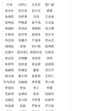
方坤
沈学仁
王永芬
贾广键
徐永生
张文昌
赵小石
梁健
仙福民
刘怀勇
马迅
王连成
徐鸣远
尹晓彦
崔子强
王文真
单国防
郑训佐
傅瑜明
张之鹰
王春涛
赵日雷
赵锦龙
刘大为
刘宝纯
张馨月
于涌津
李永文
满维起
张海
刘小晴
苗再新
任惠中
尼玛泽仁
欧阳中石
孔维克
张志民
刘翔鹏
张登堂
钟涛
朱荣华
包洪波
张金梁
赵彦国
逄建明
郑瑰玺
蒯宪
张文平
褚大雄
夏方明
崔景哲
王怀仁
司马武当
刘啟鲲
李泽霖
李小成
李儒光
李侃
李江
李册
宫延明
金增友
姜东
胡新利
沈德志
高大跃
方怀富
杜振华
张连瑞
张骏
尹延水
尹江林