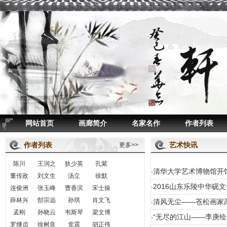
网站首页
画廊简介
名家名作
作者列表
作者列表
艺术快讯
更多>>
陈川
王润之
狄少英
孔紫
清华大学艺术博物馆开
·
董传政
刘文生
汤立
徐默
2016山东乐陵中华砚
·
连俊洲
张玉峰
曹香滨
宋士操
薛林兴
郜宗远
孙琪
肖文飞
清风无尘——苍松画家
·
孟刚
孙晓云
韦斯琴
梁文博
“无尽的江山——李庚绘
·
罗继贞
徐树良
党震
胡正伟