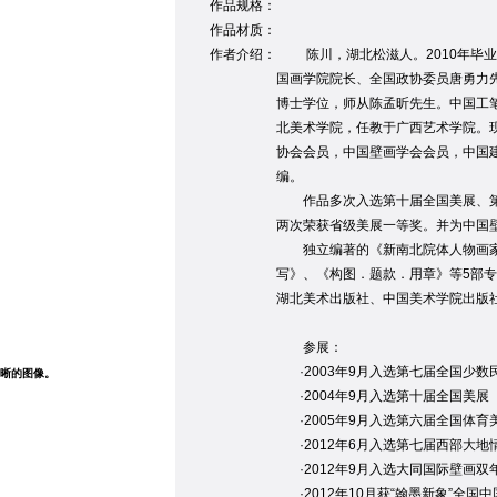
作品规格：
作品材质：
作者介绍：
陈川，湖北松滋人。2010年毕业
国画学院院长、全国政协委员唐勇力先
博士学位，师从陈孟昕先生。中国工
北美术学院，任教于广西艺术学院。
协会会员，中国壁画学会会员，中国建
编。
作品多次入选第十届全国美展、第
两次荣获省级美展一等奖。并为中国
独立编著的《新南北院体人物画家
写》、《构图．题款．用章》等5部
湖北美术出版社、中国美术学院出版
参展：
·2003年9月入选第七届全国少数
晰的图像。
·2004年9月入选第十届全国美展
·2005年9月入选第六届全国体育
·2012年6月入选第七届西部大地
·2012年9月入选大同国际壁画双
·2012年10月获“翰墨新象”全国