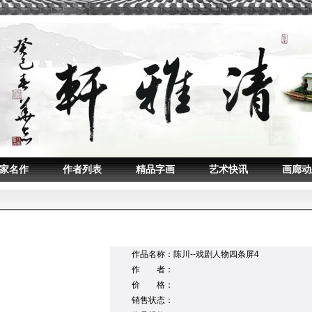
家名作
作者列表
精品字画
艺术快讯
画廊动
作品名称：
陈川--戏剧人物四条屏4
作 者：
价 格：
销售状态：