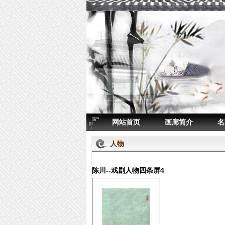
网站首页
画廊简介
名
人物
陈川--戏剧人物四条屏4