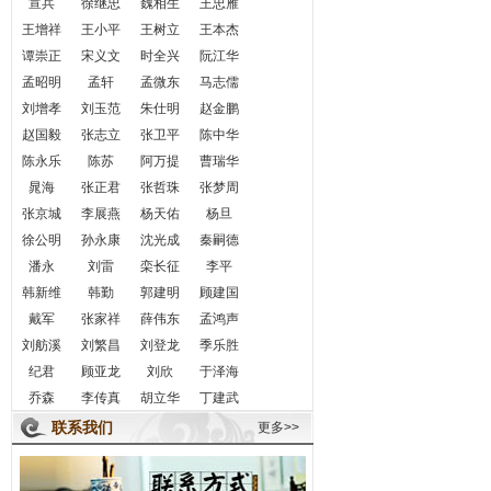
宣兵
徐继忠
魏相生
王忠雁
王增祥
王小平
王树立
王本杰
谭崇正
宋义文
时全兴
阮江华
孟昭明
孟轩
孟微东
马志儒
刘增孝
刘玉范
朱仕明
赵金鹏
赵国毅
张志立
张卫平
陈中华
陈永乐
陈苏
阿万提
曹瑞华
晁海
张正君
张哲珠
张梦周
张京城
李展燕
杨天佑
杨旦
徐公明
孙永康
沈光成
秦嗣德
潘永
刘雷
栾长征
李平
韩新维
韩勤
郭建明
顾建国
戴军
张家祥
薛伟东
孟鸿声
刘舫溪
刘繁昌
刘登龙
季乐胜
纪君
顾亚龙
刘欣
于泽海
乔森
李传真
胡立华
丁建武
联系我们
更多>>