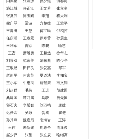
闫禹铭
张洪源
孙夕恺
傅春梅
施江城
任正江
王文芳
张立奎
张复兴
陈玉圃
李翔
程大利
熊广琴
梁波
方楚雄
王雅平
王淼田
王慧
傅宝民
邵鸿萍
任庆明
王春景
罗寒蕾
孙震生
王利军
曽宓
陈鹏
喻慧
王宓
萧维勇
王超然
徐华志
刘景双
范家美
范敏燕
陈少亭
王敬易
田怀良
张爱惠
邓军
赵新平
何家英
夏道法
李知宝
王小军
牛惠民
路韶康
韦文翔
刘超群
毛伟
王进
胡建国
桑建国
谭乃麟
马骏
曾先国
郭石夫
李延智
刘万鸣
唐建
迟佳宏
吴琼
贺成
崔进
孙其峰
魏启后
南海岩
王涛
王伟
朱新建
周尊圣
周逢俊
赵少俨
张望
张立辰
喻继高