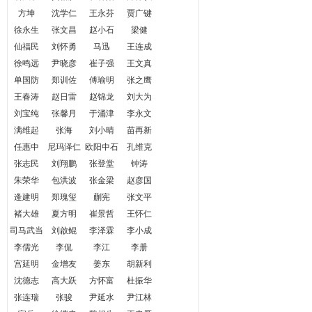
方坤
沈学仁
王永芬
贾广键
徐永生
张文昌
赵小石
梁健
仙福民
刘怀勇
马迅
王连成
徐鸣远
尹晓彦
崔子强
王文真
单国防
郑训佐
傅瑜明
张之鹰
王春涛
赵日雷
赵锦龙
刘大为
刘宝纯
张馨月
于涌津
李永文
满维起
张海
刘小晴
苗再新
任惠中
尼玛泽仁
欧阳中石
孔维克
张志民
刘翔鹏
张登堂
钟涛
朱荣华
包洪波
张金梁
赵彦国
逄建明
郑瑰玺
蒯宪
张文平
褚大雄
夏方明
崔景哲
王怀仁
司马武当
刘啟鲲
李泽霖
李小成
李儒光
李侃
李江
李册
宫延明
金增友
姜东
胡新利
沈德志
高大跃
方怀富
杜振华
张连瑞
张骏
尹延水
尹江林