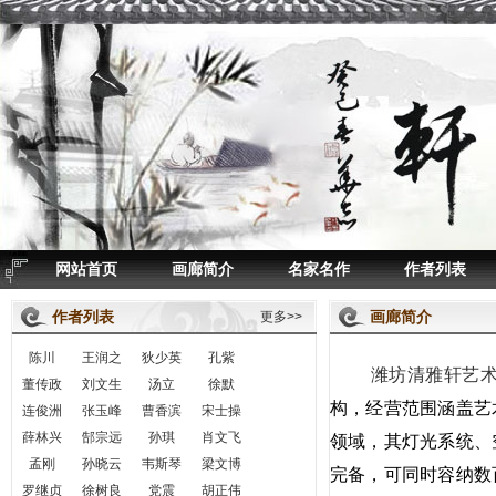
网站首页
画廊简介
名家名作
作者列表
作者列表
画廊简介
更多>>
陈川
王润之
狄少英
孔紫
潍坊清雅轩艺
董传政
刘文生
汤立
徐默
构，经营范围涵盖艺
连俊洲
张玉峰
曹香滨
宋士操
薛林兴
郜宗远
孙琪
肖文飞
领域，其灯光系统、
孟刚
孙晓云
韦斯琴
梁文博
完备，可同时容纳数
罗继贞
徐树良
党震
胡正伟