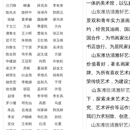
一体的美术馆，以弘
汪刃锋
柳谦
薛兆东
李有来
山东潍坊清雅轩艺
陈先水
路怀中
张译丹
郭西元
徐杨
童孝镛
颜振卿
谢兴涛
景双和青年实力派画
于文江
万鼎
季爱民
方向
约，经营其油画、国
潘鲁生
王小晖
曹留夫
张正玲
国合作，为书画家出
贺子艺
朱艳艳
王红艳
张玉锋
书店放行。为居民家
刘鲁生
丁宁原
尹延新
吴泽浩
陈全胜
韦辛夷
赵文成
方骏
山东
潍坊清雅轩艺
毕建勋
王冠军
何西
许钦松
价值看好，著名画家
崔文学
房栋
夏福章
赵金文
牌。为所有喜欢艺术
林荣生
白金尧
李维兵
胡有民
荣传统艺术，为建设
姚世宏
李晓娣
赵初凡
于理
徐光聚
胡苨
孟祥军
许莹
山东
潍坊清雅轩
赵倩
李鸣
李学明
李长风
下，探索未来艺术之
罗小珊
邓先仙
高茜
马援
究、艺术评价等运作
朱晶
岳海波
何家林
荆兆林
我们力求别致、创意
李岩
卢晓峰
韦红燕
孙恺
安佳
王有刚
任清
任重
山东潍坊清雅轩艺