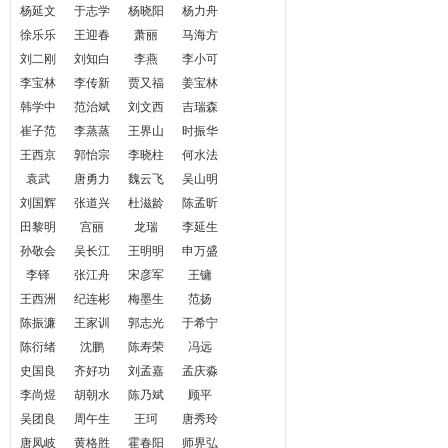
杨延文
于志学
杨晓阳
杨力舟
徐乐乐
王迎春
萧丽
马海方
刘二刚
刘知白
李燕
李小可
李宝林
李传新
贾又福
姜宝林
韩学中
范治斌
刘文西
吉瑞森
崔子范
李蒸蒸
王界山
时振华
王西京
郭怡宗
李晓柱
何水法
袁武
唐勇力
魏云飞
吴山明
刘国辉
张道兴
杜滋龄
陈孟昕
田黎明
宫丽
龙瑞
李延生
孙敬会
吴长江
王明明
申万盛
李铎
张江舟
宋彦军
王镛
王西洲
纪连彬
梅墨生
范扬
陈振濂
王家训
郭志光
于希宁
陈衍绪
沈鹏
陈寿荣
冯远
史国良
齐好功
刘孟嘉
孟庆淼
李尚煜
胡朝水
陈乃斌
顾平
吴团良
周午生
王珂
唐秀玲
唐凤岐
黄格胜
霍春阳
师界弘