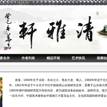
家名作
作者列表
精品字画
艺术快讯
画廊动
龙瑞，1946年生于
成都
，长在
北京
。笔名大龙、蜀人。1966年毕业于
年。1981年毕业于
中央美术学院
中国画系山水画研究生班，受教于山水画大
1985年调中国画研究院为专职
画家
，曾为该院业务处副处长，副研究员。现
一级美术师
、中国美术家协会中国画
艺术
委员会主任、文化部高级职称评委会