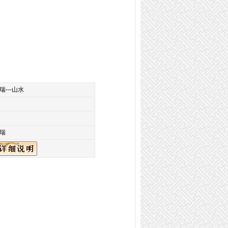
瑞---山水
瑞