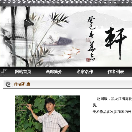
网站首页
画廊简介
名家名作
作者列表
作者列表
赵国毅，
黑龙江
省海
员。
美术作品多次参加国内外