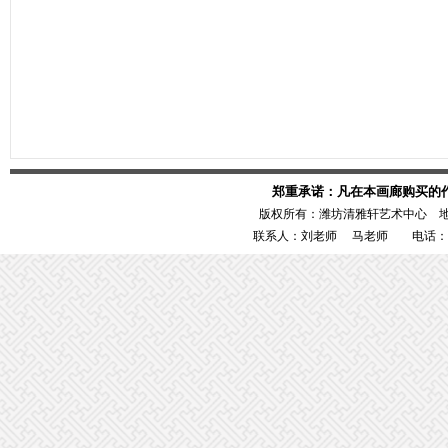
郑重承诺：凡在本画廊购买的
版权所有：潍坊清雅轩艺术中心 
联系人：刘老师 马老师 电话：1386