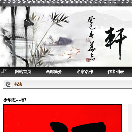
网站首页
画廊简介
名家名作
作者列表
书法
徐华志---福7