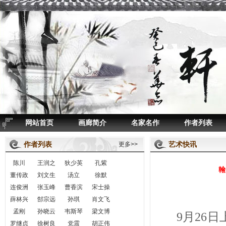
网站首页
画廊简介
名家名作
作者列表
作者列表
艺术快讯
更多>>
陈川
王润之
狄少英
孔紫
翰
董传政
刘文生
汤立
徐默
连俊洲
张玉峰
曹香滨
宋士操
薛林兴
郜宗远
孙琪
肖文飞
孟刚
孙晓云
韦斯琴
梁文博
9月26
罗继贞
徐树良
党震
胡正伟