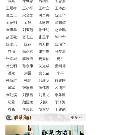
宣兵
徐继忠
魏相生
王忠雁
王增祥
王小平
王树立
王本杰
谭崇正
宋义文
时全兴
阮江华
孟昭明
孟轩
孟微东
马志儒
刘增孝
刘玉范
朱仕明
赵金鹏
赵国毅
张志立
张卫平
陈中华
陈永乐
陈苏
阿万提
曹瑞华
晁海
张正君
张哲珠
张梦周
张京城
李展燕
杨天佑
杨旦
徐公明
孙永康
沈光成
秦嗣德
潘永
刘雷
栾长征
李平
韩新维
韩勤
郭建明
顾建国
戴军
张家祥
薛伟东
孟鸿声
刘舫溪
刘繁昌
刘登龙
季乐胜
纪君
顾亚龙
刘欣
于泽海
乔森
李传真
胡立华
丁建武
联系我们
更多>>