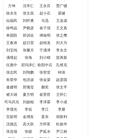
方坤
沈学仁
王永芬
贾广键
徐永生
张文昌
赵小石
梁健
仙福民
刘怀勇
马迅
王连成
徐鸣远
尹晓彦
崔子强
王文真
单国防
郑训佐
傅瑜明
张之鹰
王春涛
赵日雷
赵锦龙
刘大为
刘宝纯
张馨月
于涌津
李永文
满维起
张海
刘小晴
苗再新
任惠中
尼玛泽仁
欧阳中石
孔维克
张志民
刘翔鹏
张登堂
钟涛
朱荣华
包洪波
张金梁
赵彦国
逄建明
郑瑰玺
蒯宪
张文平
褚大雄
夏方明
崔景哲
王怀仁
司马武当
刘啟鲲
李泽霖
李小成
李儒光
李侃
李江
李册
宫延明
金增友
姜东
胡新利
沈德志
高大跃
方怀富
杜振华
张连瑞
张骏
尹延水
尹江林