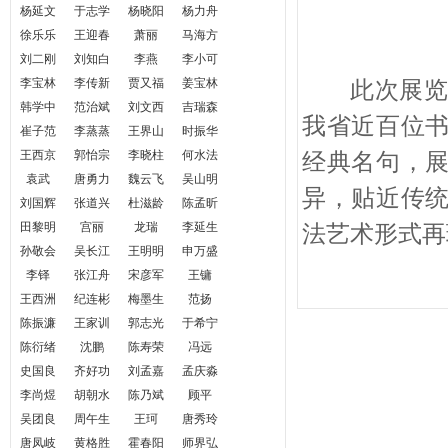
杨延文
于志学
杨晓阳
杨力舟
徐乐乐
王迎春
萧丽
马海方
刘二刚
刘知白
李燕
李小可
李宝林
李传新
贾又福
姜宝林
此次展
韩学中
范治斌
刘文西
吉瑞森
我省近百位
崔子范
李蒸蒸
王界山
时振华
王西京
郭怡宗
李晓柱
何水法
经典名句，
袁武
唐勇力
魏云飞
吴山明
异，贴近传
刘国辉
张道兴
杜滋龄
陈孟昕
田黎明
宫丽
龙瑞
李延生
法艺术形式再
孙敬会
吴长江
王明明
申万盛
李铎
张江舟
宋彦军
王镛
王西洲
纪连彬
梅墨生
范扬
陈振濂
王家训
郭志光
于希宁
陈衍绪
沈鹏
陈寿荣
冯远
史国良
齐好功
刘孟嘉
孟庆淼
李尚煜
胡朝水
陈乃斌
顾平
吴团良
周午生
王珂
唐秀玲
唐凤岐
黄格胜
霍春阳
师界弘