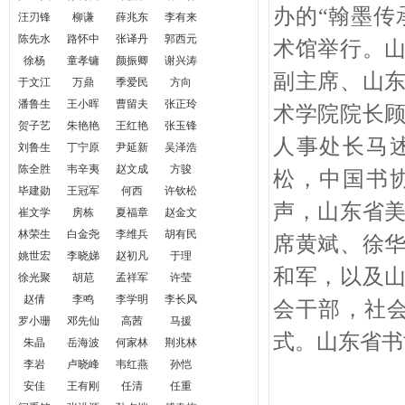
办的
“
翰墨传
汪刃锋
柳谦
薛兆东
李有来
陈先水
路怀中
张译丹
郭西元
术馆举行。
徐杨
童孝镛
颜振卿
谢兴涛
副主席、山
于文江
万鼎
季爱民
方向
潘鲁生
王小晖
曹留夫
张正玲
术学院院长
贺子艺
朱艳艳
王红艳
张玉锋
人事处长马
刘鲁生
丁宁原
尹延新
吴泽浩
陈全胜
韦辛夷
赵文成
方骏
松，中国书
毕建勋
王冠军
何西
许钦松
声，山东省
崔文学
房栋
夏福章
赵金文
林荣生
白金尧
李维兵
胡有民
席黄斌、徐
姚世宏
李晓娣
赵初凡
于理
和军，以及
徐光聚
胡苨
孟祥军
许莹
赵倩
李鸣
李学明
李长风
会干部，社
罗小珊
邓先仙
高茜
马援
式
。
山东省书
朱晶
岳海波
何家林
荆兆林
李岩
卢晓峰
韦红燕
孙恺
安佳
王有刚
任清
任重